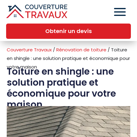
Obtenir un devis
Couverture Travaux
/
Rénovation de toiture
/
Toiture
en shingle : une solution pratique et économique pour
votre maison
Toiture en shingle : une
solution pratique et
économique pour votre
maison
13 Août 2024