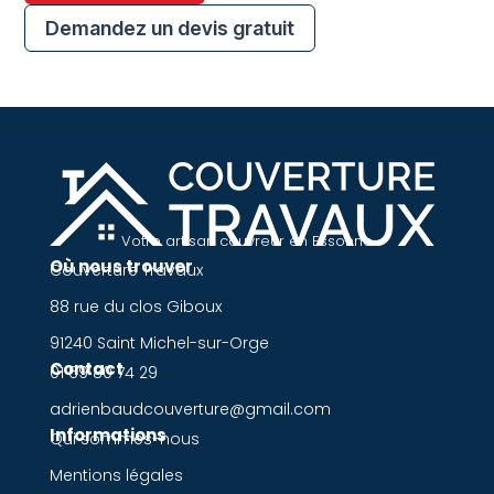
Demandez un devis gratuit
Votre artisan couvreur en Essonne
Où nous trouver
Couverture Travaux
88 rue du clos Giboux
91240 Saint Michel-sur-Orge
Contact
01 69 80 74 29
adrienbaudcouverture@gmail.com
Informations
Qui sommes-nous
Mentions légales